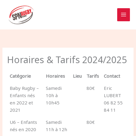
Aller
au
contenu
Horaires & Tarifs 2024/2025
Catégorie
Horaires
Lieu
Tarifs
Contact
Baby Rugby –
Samedi
80€
Eric
Enfants nés
10h à
LUBERT
en 2022 et
10h45
06 82 55
2021
84 11
U6 – Enfants
Samedi
80€
nés en 2020
11h à 12h